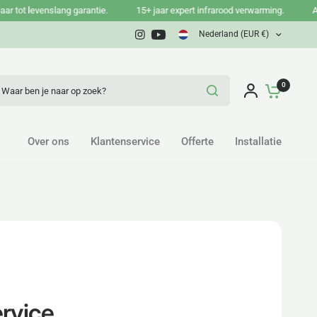
 levenslang garantie.
15+ jaar expert infrarood verwarming.
Advies, 
Nederland (EUR €)
ar ben je naar op zoek?
0
Over ons
Klantenservice
Offerte
Installatie
rvice