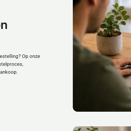
en
bestelling? Op onze
stelproces,
aankoop.