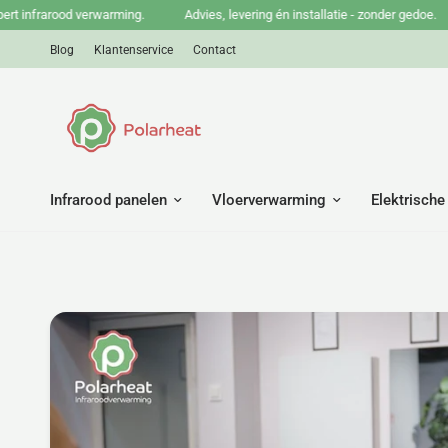
nfrarood verwarming.
Advies, levering én installatie - zonder gedoe.
B
Blog
Klantenservice
Contact
Infrarood panelen
Vloerverwarming
Elektrische