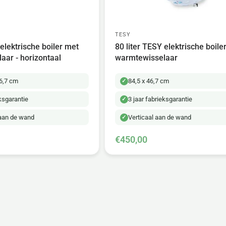
TESY
 elektrische boiler met
80 liter TESY elektrische boile
aar - horizontaal
warmtewisselaar
46,7 cm
84,5 x 46,7 cm
eksgarantie
3 jaar fabrieksgarantie
 aan de wand
Verticaal aan de wand
€450,00