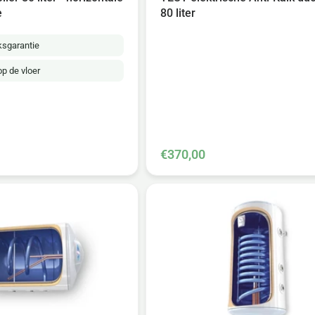
e
80 liter
eksgarantie
op de vloer
€370,00