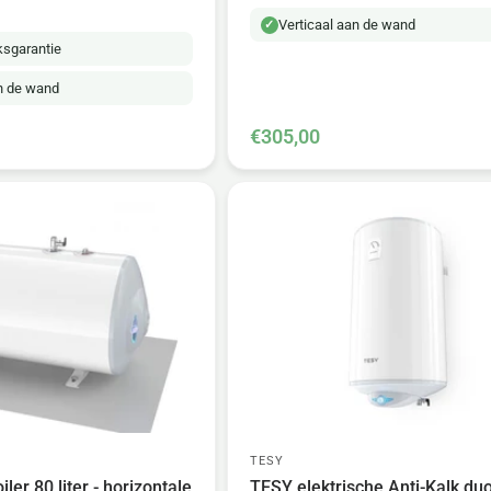
Verticaal aan de wand
eksgarantie
an de wand
€305,00
TESY
iler 80 liter - horizontale
TESY elektrische Anti-Kalk duo