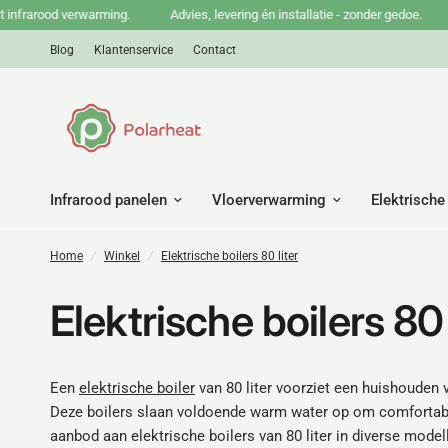
frarood verwarming.
Advies, levering én installatie - zonder gedoe.
B
Blog
Klantenservice
Contact
Infrarood panelen
Vloerverwarming
Elektrische
Home
/
Winkel
/
Elektrische boilers 80 liter
Elektrische boilers 80 
Een
elektrische boiler
van 80 liter voorziet een huishouden
Deze boilers slaan voldoende warm water op om comfortabel
aanbod aan elektrische boilers van 80 liter in diverse modell