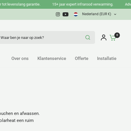
 levenslang garantie.
15+ jaar expert infrarood verwarming.
Advies, 
Nederland (EUR €)
ar ben je naar op zoek?
0
Over ons
Klantenservice
Offerte
Installatie
douchen en afwassen.
olarheat een ruim