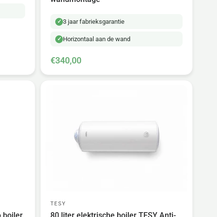
3 jaar fabrieksgarantie
Horizontaal aan de wand
€340,00
TESY
 boiler
80 liter elektrische boiler TESY Anti-