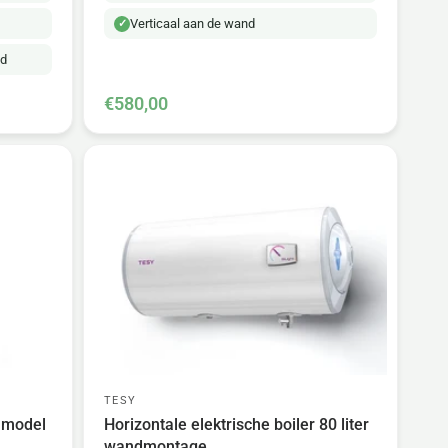
Verticaal aan de wand
nd
€580,00
TESY
l model
Horizontale elektrische boiler 80 liter
wandmontage