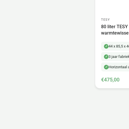
TESY
80 liter TESY
warmtewissel
44 x 85,5 x 
3 jaar fabri
Horizontaal
€475,00