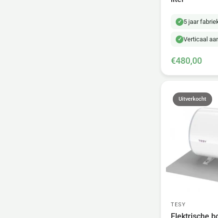
5 jaar fabri
Verticaal a
€480,00
Uitverkocht
TESY
Elektrische bo