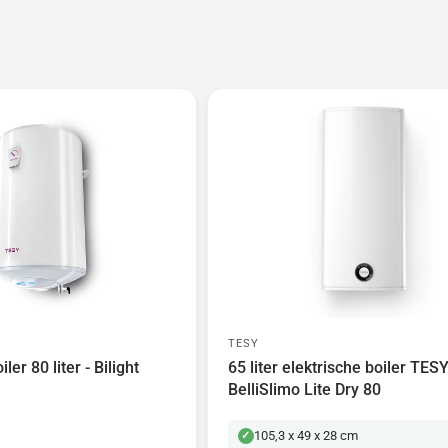
TESY
ler 80 liter - Bilight
65 liter elektrische boiler TES
BelliSlimo Lite Dry 80
105,3 x 49 x 28 cm