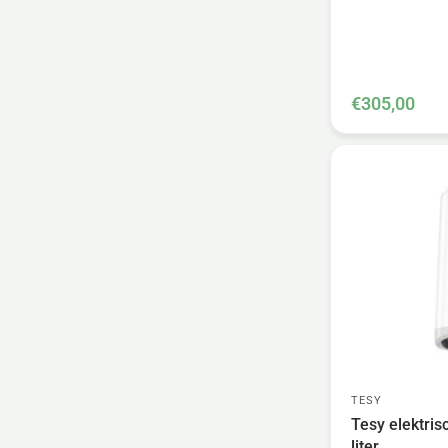
€305,00
TESY
Tesy elektris
liter