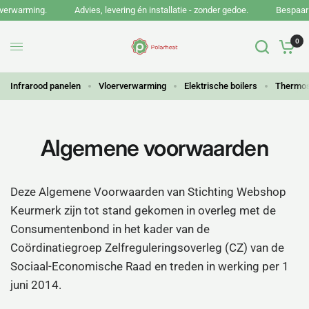
warming.
Advies, levering én installatie - zonder gedoe.
Bespaar energ
0
Infrarood panelen
Vloerverwarming
Elektrische boilers
Thermos
Algemene voorwaarden
Deze Algemene Voorwaarden van Stichting Webshop
Keurmerk zijn tot stand gekomen in overleg met de
Consumentenbond in het kader van de
Coördinatiegroep Zelfreguleringsoverleg (CZ) van de
Sociaal-Economische Raad en treden in werking per 1
juni 2014.