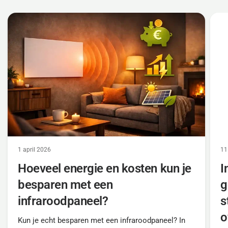
1 april 2026
11
Hoeveel energie en kosten kun je
I
besparen met een
g
infraroodpaneel?
s
o
Kun je echt besparen met een infraroodpaneel? In