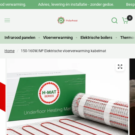
d verwarming.
Advies, levering én installatie - zonder gedoe.
Bespaar 
0
Infrarood panelen
Vloerverwarming
Elektrische boilers
Thermos
Home
/
150-160W/M² Elektrische vloerverwarming kabelmat