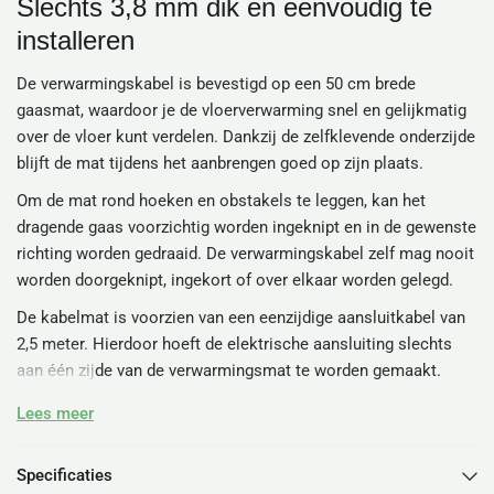
Slechts 3,8 mm dik en eenvoudig te
installeren
De verwarmingskabel is bevestigd op een 50 cm brede
gaasmat, waardoor je de vloerverwarming snel en gelijkmatig
over de vloer kunt verdelen. Dankzij de zelfklevende onderzijde
blijft de mat tijdens het aanbrengen goed op zijn plaats.
Om de mat rond hoeken en obstakels te leggen, kan het
dragende gaas voorzichtig worden ingeknipt en in de gewenste
richting worden gedraaid. De verwarmingskabel zelf mag nooit
worden doorgeknipt, ingekort of over elkaar worden gelegd.
De kabelmat is voorzien van een eenzijdige aansluitkabel van
2,5 meter. Hierdoor hoeft de elektrische aansluiting slechts
aan één zijde van de verwarmingsmat te worden gemaakt.
Welke oppervlakte heb ik nodig?
Lees meer
Kies de verwarmingsmat op basis van het vrije vloeroppervlak
Specificaties
dat je daadwerkelijk wilt verwarmen. De kabelmatten zijn 50