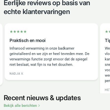
Eerlijke reviews op basis van
echte klantervaringen
Praktisch en mooi
Ti
Infrarood verwarming in onze badkamer
We
geïnstalleerd en we zijn er heel tevreden mee. De
vlo
verwarmings functie zorgt ervoor dat de spiegel
kam
niet beslaat, wat fijn is na het douchen.
sne
voo
NADJA V.
wer
per
HET
Recent nieuws & updates
Bekijk alle berichten