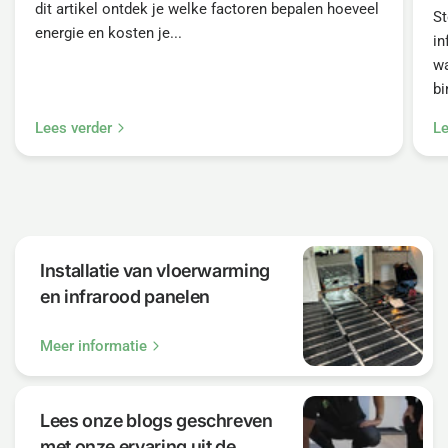
dit artikel ontdek je welke factoren bepalen hoeveel
St
energie en kosten je...
in
wa
bi
Lees verder
Le
Installatie van vloerwarming
en infrarood panelen
Meer informatie
Lees onze blogs geschreven
met onze ervaring uit de