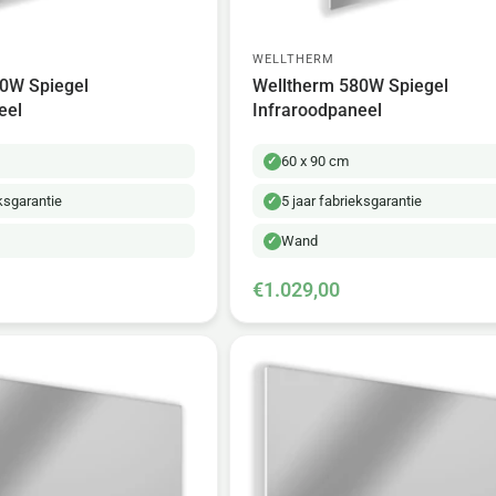
WELLTHERM
0W Spiegel
Welltherm 580W Spiegel
eel
Infraroodpaneel
60 x 90 cm
eksgarantie
5 jaar fabrieksgarantie
Wand
€1.029,00