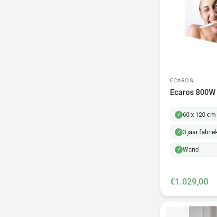
ECAROS
Ecaros 800W 
60 x 120 cm
3 jaar fabri
Wand
€1.029,00