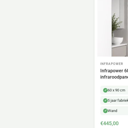
INFRAPOWER
Infrapower 6
infraroodpan
60 x 90 cm
5 jaar fabri
Wand
€445,00