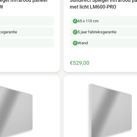
egel Infrarood paneel
Sundirect Spiegel Infrarood p
0W
met licht LM600-PRO
65 x 110 cm
eksgarantie
5 jaar fabrieksgarantie
Wand
€529,00