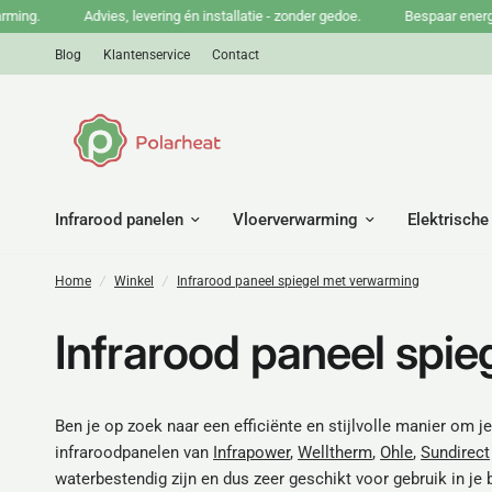
g.
Advies, levering én installatie - zonder gedoe.
Bespaar energie en
Blog
Klantenservice
Contact
Infrarood panelen
Vloerverwarming
Elektrische
Home
/
Winkel
/
Infrarood paneel spiegel met verwarming
Infrarood paneel spi
Ben je op zoek naar een efficiënte en stijlvolle manier om j
infraroodpanelen van
Infrapower
,
Welltherm
,
Ohle
,
Sundirect
waterbestendig zijn en dus zeer geschikt voor gebruik in 