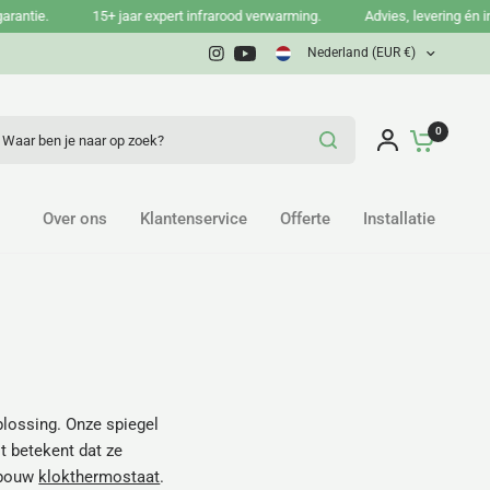
tie.
15+ jaar expert infrarood verwarming.
Advies, levering én instal
Nederland (EUR €)
ar ben je naar op zoek?
0
Over ons
Klantenservice
Offerte
Installatie
plossing. Onze spiegel
it betekent dat ze
inbouw
klokthermostaat
.