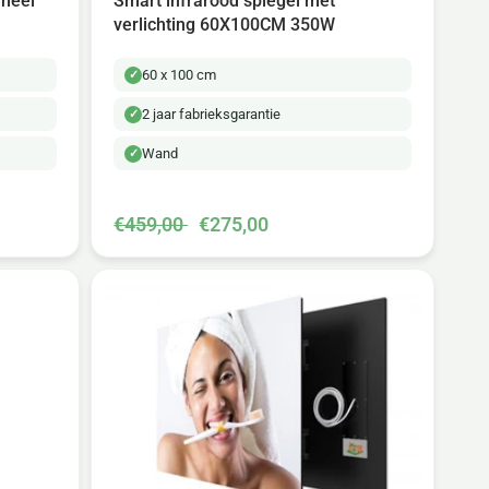
aneel
Smart infrarood spiegel met
verlichting 60X100CM 350W
60 x 100 cm
2 jaar fabrieksgarantie
Wand
€459,00
€275,00