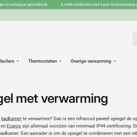
 verlaag je gasverbruik.
A-merk producten met 4 jaar tot levenslang garan
Wa
 boilers
Thermostaten
Overige verwarming
egel met verwarming
e
badkamer
te verwarmen? Dan is een infrarood paneel spiegel de o
en
Ecaros
zijn allemaal voorzien van minimaal IP44 certificering. D
je badkamer. Een aanrader is om de spiegel te combineren met een 