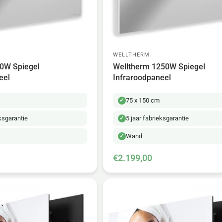
WELLTHERM
0W Spiegel
Welltherm 1250W Spiegel
eel
Infraroodpaneel
75 x 150 cm
eksgarantie
5 jaar fabrieksgarantie
Wand
€2.199,00