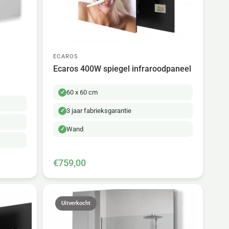
ECAROS
Ecaros 400W spiegel infraroodpaneel
60 x 60 cm
3 jaar fabrieksgarantie
Wand
€759,00
Uitverkocht