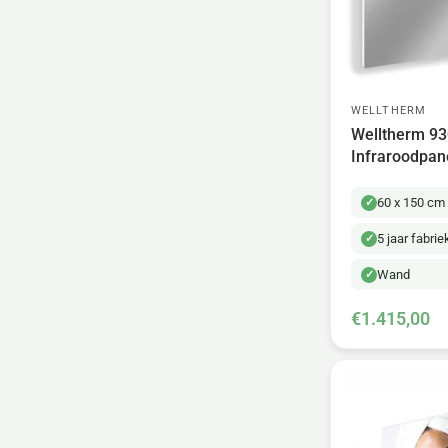
WELLTHERM
Welltherm 93
Infraroodpan
60 x 150 cm
5 jaar fabri
Wand
€1.415,00