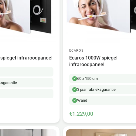
ECAROS
spiegel infraroodpaneel
Ecaros 1000W spiegel
infraroodpaneel
60 x 150 cm
eksgarantie
3 jaar fabrieksgarantie
Wand
€1.229,00