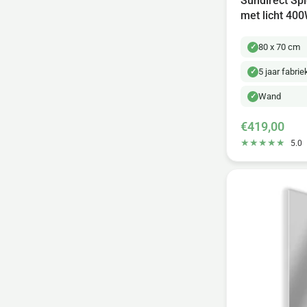
Sundirect Spi
met licht 40
80 x 70 cm
5 jaar fabri
Wand
€419,00
5.0