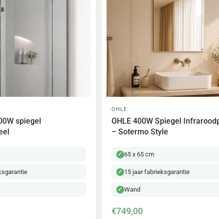
OHLE
00W spiegel
OHLE 400W Spiegel Infrarood
eel
– Sotermo Style
65 x 65 cm
eksgarantie
15 jaar fabrieksgarantie
Wand
€749,00