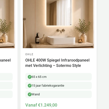
OHLE
paneel
OHLE 400W Spiegel Infraroodpaneel
met Verlichting – Sotermo Style
65 x 65 cm
15 jaar fabrieksgarantie
Wand
Vanaf €1.249,00