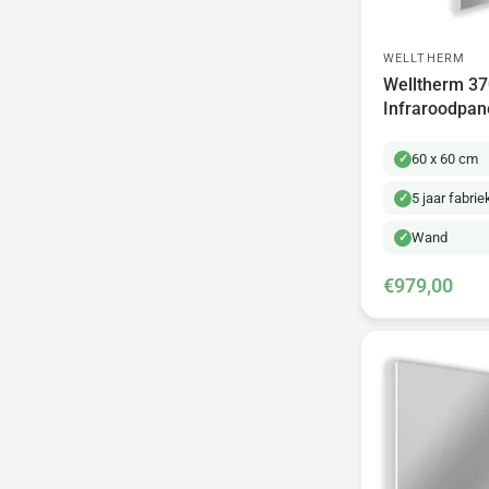
WELLTHERM
Welltherm 37
Infraroodpan
60 x 60 cm
5 jaar fabri
Wand
€979,00